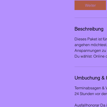
d
Weiter
Beschreibung
Dieses Paket ist f
angehen möchtest. 
Anspannungen zu v
Du wählst: Online o
Umbuchung & 
Terminabsagen & V
24 Stunden vor de
Ausfallhonorar Da i