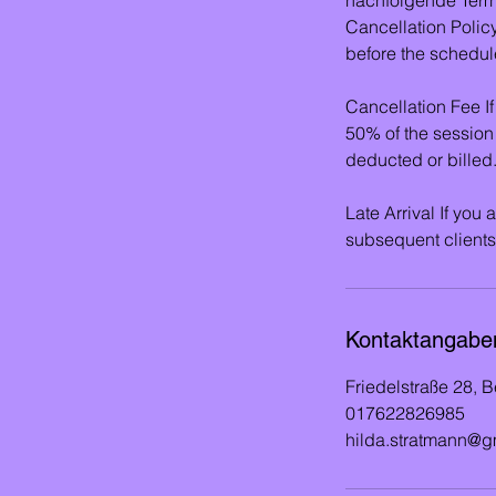
Cancellation Polic
before the schedule
Cancellation Fee If
50% of the session
deducted or billed
Late Arrival If you 
subsequent clients.
Kontaktangabe
Friedelstraße 28, 
017622826985
hilda.stratmann@g