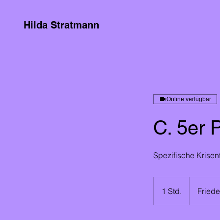
Hilda Stratmann
Online verfügbar
C. 5er 
Spezifische Krise
1 Std.
1
Friede
S
t