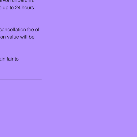
e up to 24 hours
cancellation fee of
on value will be
in fair to