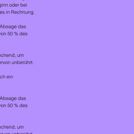
inn oder bei
ses in Rechnung.
en Absage das
 von 50 % des
rechend, um
ervon unberührt.
ch ein
en Absage das
 von 50 % des
rechend, um
ervon unberührt.