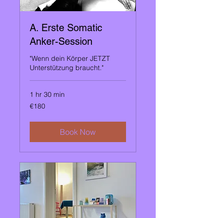
A. Erste Somatic
Anker-Session
"Wenn dein Körper JETZT
Unterstützung braucht."
1 hr 30 min
180
€180
euros
Book Now